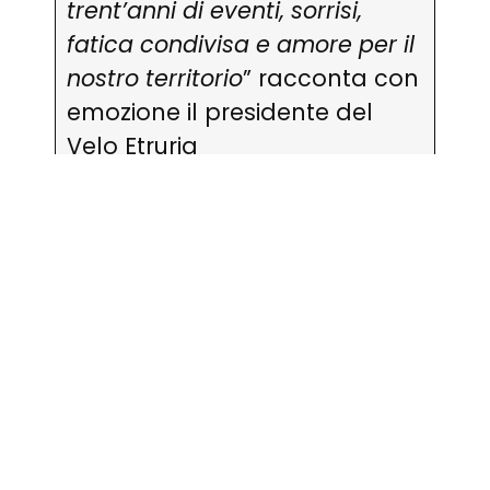
trent’anni di eventi, sorrisi,
fatica condivisa e amore per il
nostro territorio
” racconta con
emozione il presidente del
Velo Etruria
Pomarance,
Maurizio Maggi
.
“
Questa non è solo una corsa:
è il riflesso di ciò che siamo, un
modo per far vivere ai ciclisti
un’esperienza vera, immersa
nella bellezza e
nell’accoglienza che da
sempre ci contraddistingue
.”
Prevista per il 28 settembre